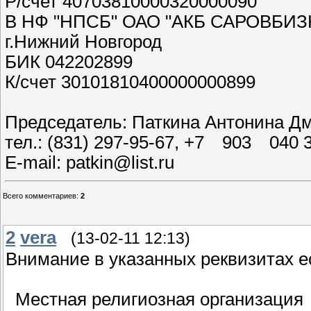
Р/счет 40703810000320000090
В НФ "НПСБ" ОАО "АКБ САРОВБИЗ
г.Нижний Новгород
БИК 042202899
К/счет 30101810400000000899
Председатель: Паткина Антонина Д
тел.: (831) 297-95-67, +7 903 040 
E-mail: patkin@list.ru
Всего комментариев
:
2
2
vera
(13-02-11 12:13)
Внимание в указанных реквизитах ес
Местная религиозная организация