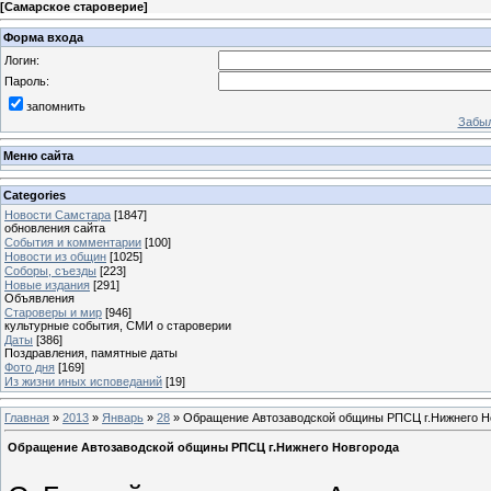
[
Самарское староверие
]
Форма входа
Логин:
Пароль:
запомнить
Забыл
Меню сайта
Categories
Новости Самстара
[1847]
обновления сайта
События и комментарии
[100]
Новости из общин
[1025]
Соборы, съезды
[223]
Новые издания
[291]
Объявления
Староверы и мир
[946]
культурные события, СМИ о староверии
Даты
[386]
Поздравления, памятные даты
Фото дня
[169]
Из жизни иных исповеданий
[19]
Главная
»
2013
»
Январь
»
28
» Обращение Автозаводской общины РПСЦ г.Нижнего Н
Обращение Автозаводской общины РПСЦ г.Нижнего Новгорода