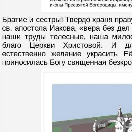
Братие и сестры! Твердо храня праву
св. апостола Иакова, «вера без дел
наши труды телесные, наша милос
благо Церкви Христовой. И дл
естественно желание украсить Е
приносилась Богу священная безкро