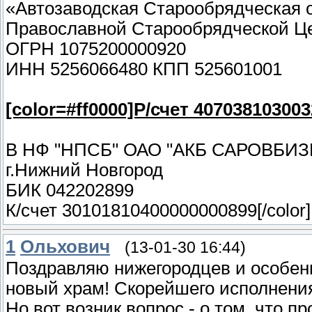
«Автозаводская Старообрядческая о
Православной Старообрядческой Ц
ОГРН 1075200000920
ИНН 5256066480 КПП 525601001
[color=#ff0000]Р/счет 40703810300
В НФ "НПСБ" ОАО "АКБ САРОВБИЗ
г.Нижний Новгород
БИК 042202899
К/счет 30101810400000000899
[/color]
1
Ольхович
(13-01-30 16:44)
Поздравляю нижегородцев и особенн
новый храм! Скорейшего исполнения
Но вот возник вопрос - о том, что п