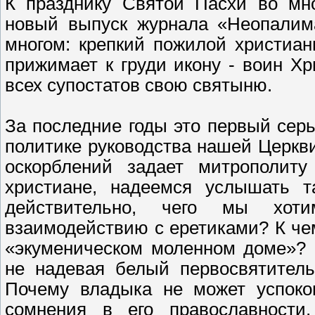
К празднику Святой Пасхи во мно
новый выпуск журнала «Неопалима
многом: крепкий пожилой христиа
прижимает к груди икону - воин Хр
всех супостатов свою святыню.
За последние годы это первый серь
политике руководства нашей Церкви,
оскорблений задает митрополит
христиане, надеемся услышать т
действительно, чего мы хот
взаимодействию с еретиками? К че
«экуменическом моленном доме»? 
не надевая белый первосвятитель
Почему владыка не может успоко
сомнения в его православности