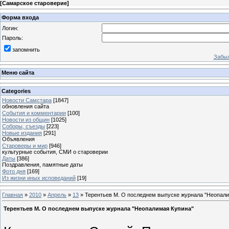
[
Самарское староверие
]
Форма входа
Логин:
Пароль:
запомнить
Забыл
Меню сайта
Categories
Новости Самстара
[1847]
обновления сайта
События и комментарии
[100]
Новости из общин
[1025]
Соборы, съезды
[223]
Новые издания
[291]
Объявления
Староверы и мир
[946]
культурные события, СМИ о староверии
Даты
[386]
Поздравления, памятные даты
Фото дня
[169]
Из жизни иных исповеданий
[19]
Главная
»
2010
»
Апрель
»
13
» Терентьев М. О последнем выпуске журнала "Неопали
Терентьев М. О последнем выпуске журнала "Неопалимая Купина"