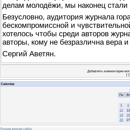
делам молодёжи, мы наконец стали
Безусловно, аудитория журнала гор
бескомпромиссной и чувствительно
хотелось чтобы среди авторов жур
авторы, кому не безразлична вера и
Сергий Аветян.
Добавлять комментарии могу
[
Р
Calendar
Пн
Вт
5
6
12
13
19
20
26
27
Полная версия сайта